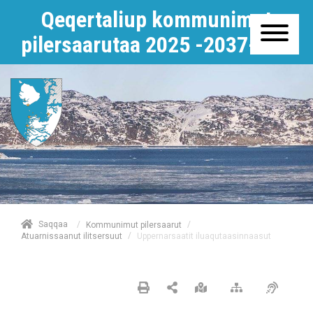
Qeqertaliup kommunimut
pilersaarutaa 2025 -2037-mut
/
Saqqaa
/
Kommunimut pilersaarut
/
Uppernarsaatit iluaqutaasinnaasut
Atuarnissaanut ilitsersuut