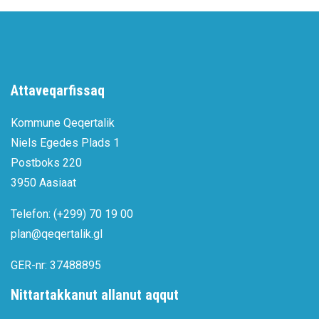
Attaveqarfissaq
Kommune Qeqertalik
Niels Egedes Plads 1
Postboks 220
3950 Aasiaat
Telefon: (+299) 70 19 00
plan@qeqertalik.gl
GER-nr: 37488895
Nittartakkanut allanut aqqut