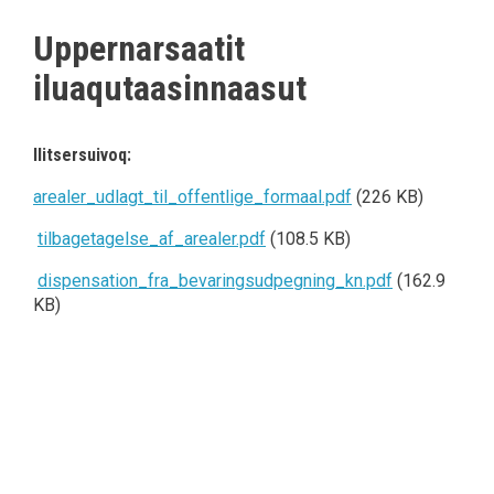
Uppernarsaatit
iluaqutaasinnaasut
Ilitsersuivoq:
arealer_udlagt_til_offentlige_formaal.pdf
(226 KB)
tilbagetagelse_af_arealer.pdf
(108.5 KB)
dispensation_fra_bevaringsudpegning_kn.pdf
(162.9
KB)