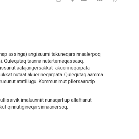
Nunap assinga) angisuumi takuneqarsinnaalerpoq
. Qulequtaq taanna nutarterneqassaaq,
issanut aalajangersakkat akuerineqarpata
ukkat nutaat akuerineqarpata. Qulequtaq aamma
erusunut atatillugu. Kommunimut pilersaarutip
llissivik imaluunniit nunaqarfiup allaffianut
kkut qinnutigineqarsinnaanersoq.