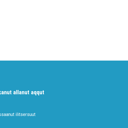
kanut allanut aqqut
ssaanut ilitsersuut