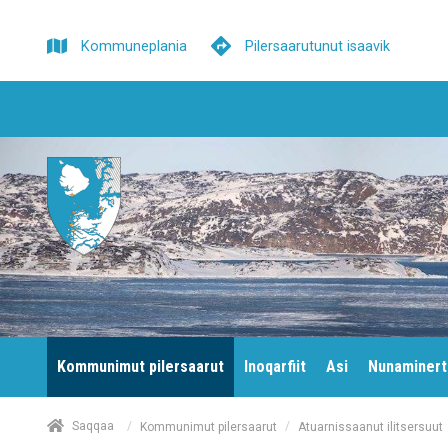
Kommuneplania
Pilersaarutunut isaavik
Kommunimut pilersaarut
Inoqarfiit
Asi
Nunaminert
/
Saqqaa
/
Kommunimut pilersaarut
Atuarnissaanut ilitsersuut