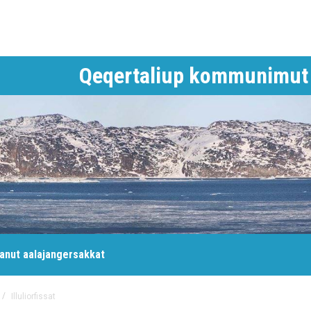
Qeqertaliup kommunimut 
anut aalajangersakkat
/
Illuliorfissat