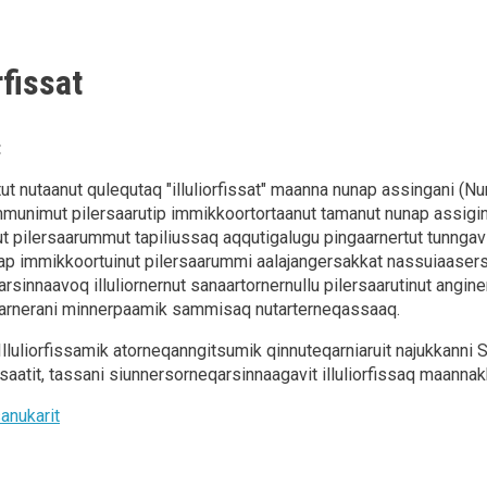
rfissat
t
tut nutaanut qulequtaq "illuliorfissat" maanna nunap assingani (
nimut pilersaarutip immikkoortortaanut tamanut nunap assigini
pilersaarummut tapiliussaq aqqutigalugu pingaarnertut tunngav
p immikkoortuinut pilersaarummi aalajangersakkat nassuiaasers
arsinnaavoq illuliornernut sanaartornernullu pilersaarutinut angin
qarnerani minnerpaamik sammisaq nutarterneqassaaq.
 Illuliorfissamik atorneqanngitsumik qinnuteqarniaruit najukkanni Su
ssaatit, tassani siunnersorneqarsinnaagavit illuliorfissaq maanna
sanukarit