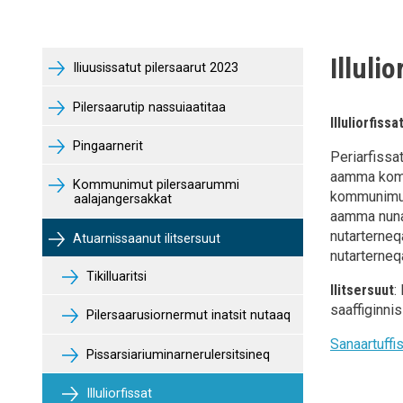
Illulio
Iliuusissatut pilersaarut 2023
Pilersaarutip nassuiaatitaa
Illuliorfissa
Pingaarnerit
Periarfissa
aamma kommu
Kommunimut pilersaarummi
kommunimut 
aalajangersakkat
aamma nuna
nutarterneq
Atuarnissaanut ilitsersuut
nutarterne
Tikilluaritsi
Ilitsersuut
:
saaffiginni
Pilersaarusiornermut inatsit nutaaq
Sanaartuffi
Pissarsiariuminarnerulersitsineq
Illuliorfissat