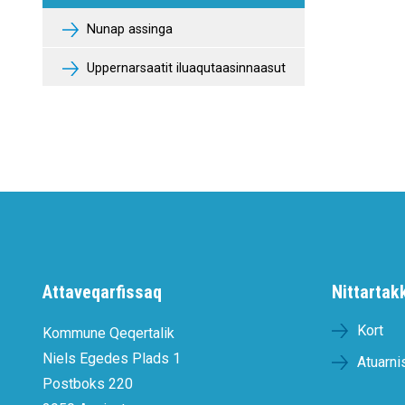
Nunap assinga
Uppernarsaatit iluaqutaasinnaasut
Attaveqarfissaq
Nittartak
Kort
Kommune Qeqertalik
Niels Egedes Plads 1
Atuarni
Postboks 220