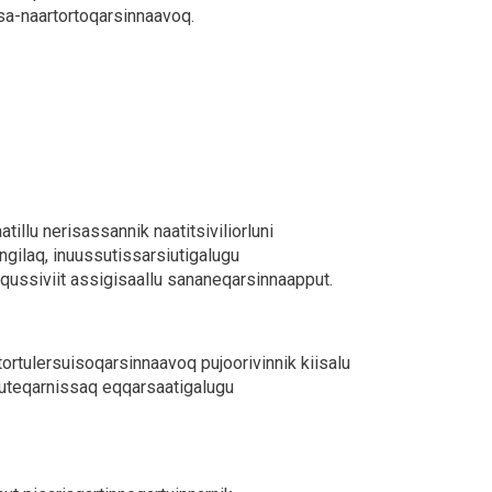
 sa-naartortoqarsinnaavoq.
tillu nerisassannik naatitsiviliorluni
nngilaq, inuussutissarsiutigalugu
eqqussiviit assigisaallu sananeqarsinnaapput.
tortulersuisoqarsinnaavoq pujoorivinnik kiisalu
siuteqarnissaq eqqarsaatigalugu