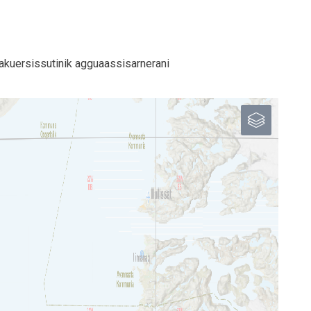
akuersissutinik agguaassisarnerani