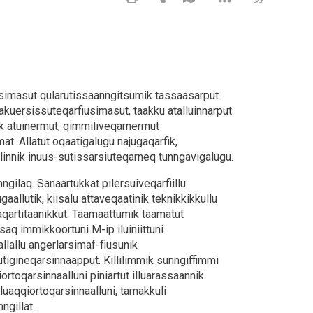
simasut qularutissaanngitsumik tassaasarput
ut akuersissuteqarfiusimasut, taakku atalluinnarput
ik atuinermut, qimmiliveqarnermut
t. Allatut oqaatigalugu najugaqarfik,
silinnik inuus-sutissarsiuteqarneq tunngavigalugu.
ngilaq. Sanaartukkat pilersuiveqarfiillu
allutik, kiisalu attaveqaatinik teknikkikkullu
saqartitaanikkut. Taamaattumik taamatut
saq immikkoortuni M-ip iluiniittuni
lallu angerlarsimaf-fiusunik
utigineqarsinnaapput. Killilimmik sunngiffimmi
ortoqarsinnaalluni piniartut illuarassaannik
lluaqqiortoqarsinnaalluni, tamakkuli
gillat.