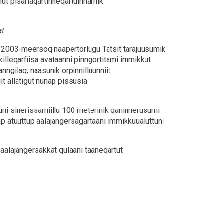
t pisariaqartinneqartuinnarnik
at
ber 2003-meersoq naapertorlugu Tatsit tarajuusumik
 killeqarfiisa avataanni pinngortitami immikkut
nngilaq, naasunik orpinnilluunniit
t allatigut nunap pissusia
tuni sinerissamiillu 100 meterinik qaninnerusumi
 atuuttup aalajangersagartaani immikkuualuttuni
aalajangersakkat qulaani taaneqartut