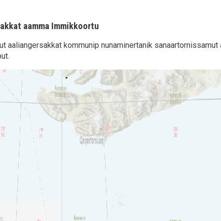
sakkat aamma Immikkoortu
ut aaliangersakkat kommunip nunaminertanik sanaartornissamut 
ut.