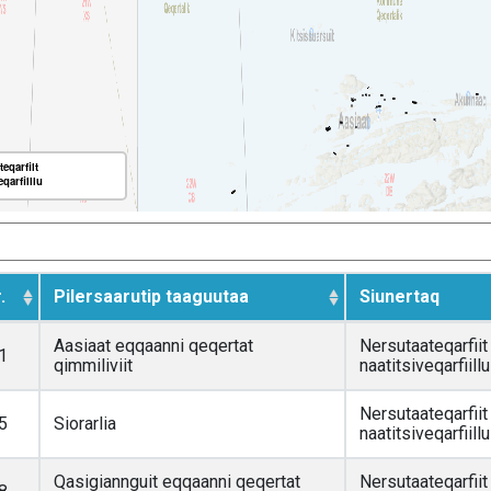
eqarfiit
eqarfiillu
.
Pilersaarutip taaguutaa
Siunertaq
Aasiaat eqqaanni qeqertat
Nersutaateqarfiit
1
qimmiliviit
naatitsiveqarfiillu
Nersutaateqarfiit
5
Siorarlia
naatitsiveqarfiillu
Qasigiannguit eqqaanni qeqertat
Nersutaateqarfiit