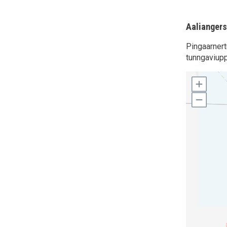
Aalianger
Pingaarnert
tunngaviupp