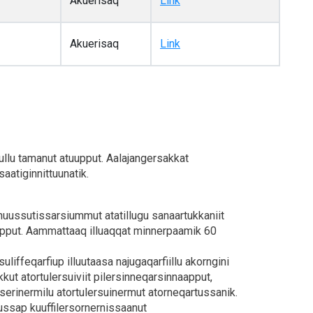
Akuerisaq
Link
Akuerisaq
Link
ullu tamanut atuupput. Aalajangersakkat
aatiginnittuunatik.
nuussutissarsiummut atatillugu sanaartukkaniit
apput. Aammattaaq illuaqqat minnerpaamik 60
suliffeqarfiup illuutaasa najugaqarfiillu akorngini
ut atortulersuiviit pilersinneqarsinnaapput,
serinermilu atortulersuinermut atorneqartussanik.
ussap kuuffilersornernissaanut