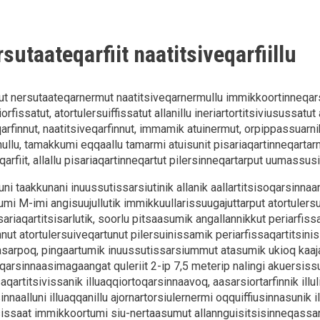
sutaateqarfiit naatitsiveqarfiillu
t nersutaateqarnermut naatitsiveqarnermullu immikkoortinneqar
iorfissatut, atortulersuiffissatut allanillu ineriartortitsiviusussat
arfinnut, naatitsiveqarfinnut, immamik atuinermut, orpippassuarn
ullu, tamakkumi eqqaallu tamarmi atuisunit pisariaqartinneqartarma
qarfiit, allallu pisariaqartinneqartut pilersinneqartarput uumassu
i taakkunani inuussutissarsiutinik allanik aallartitsisoqarsinnaan
mi M-imi angisuujullutik immikkuullarissuugajuttarput atortulersuga
isariaqartitsisarlutik, soorlu pitsaasumik angallannikkut periarfis
nnut atortulersuiveqartunut pilersuinissamik periarfissaqartitsinis
asarpoq, pingaartumik inuussutissarsiummut atasumik ukioq kaajal
oqarsinnaasimagaangat quleriit 2-ip 7,5 meterip nalingi akuersiss
rtitsivissanik illuaqqiortoqarsinnaavoq, aasarsiortarfinnik illuli
naalluni illuaqqanillu ajornartorsiulernermi oqquiffiusinnasunik i
ssaat immikkoortumi siu-nertaasumut allannguisitsisinneqassann