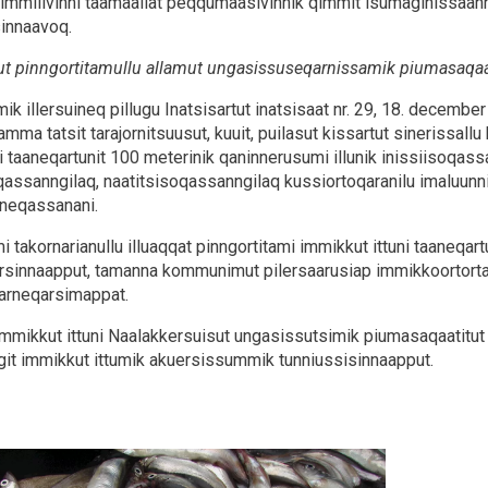
immilivinni taamaallat peqqumaasivinnik qimmit isumaginissaannu
innaavoq.
ut pinngortitamullu allamut ungasissuseqarnissamik piumasaqa
mik illersuineq pillugu Inatsisartut inatsisaat nr. 29, 18. decem
mma tatsit tarajornitsuusut, kuuit, puilasut kissartut sinerissallu
ni taaneqartunit 100 meterinik qaninnerusumi illunik inissiisoqassa
assanngilaq, naatitsisoqassanngilaq kussiortoqaranilu imaluunnii
nneqassanani.
i takornarianullu illuaqqat pinngortitami immikkut ittuni taaneqar
rsinnaapput, tamanna kommunimut pilersaarusiap immikkoortortap
sarneqarsimappat.
immikkut ittuni Naalakkersuisut ungasissutsimik piumasaqaatitut 
git immikkut ittumik akuersissummik tunniussisinnaapput.