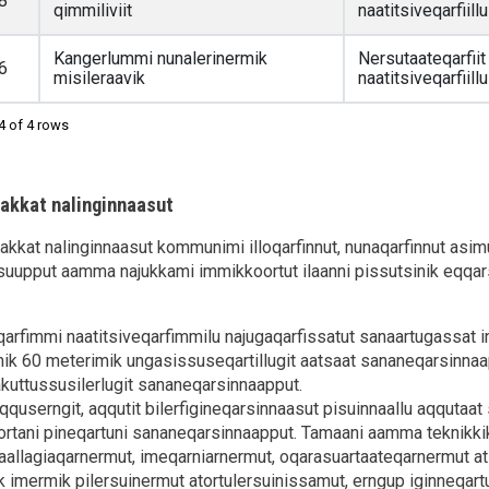
8
qimmiliviit
naatitsiveqarfiillu
Kangerlummi nunalerinermik
Nersutaateqarfiit
6
misileraavik
naatitsiveqarfiillu
4 of 4 rows
akkat nalinginnaasut
akkat nalinginnaasut kommunimi illoqarfinnut, nunaqarfinnut asim
suupput aamma najukkami immikkoortut ilaanni pissutsinik eqqars
arfimmi naatitsiveqarfimmilu najugaqarfissatut sanaartugassat i
k 60 meterimik ungasissuseqartillugit aatsaat sananeqarsinna
kuttussusilerlugit sananeqarsinnaapput.
, aqquserngit, aqqutit bilerfigineqarsinnaasut pisuinnaallu aqqutaat 
rtani pineqartuni sananeqarsinnaapput. Tamaani aamma teknikkikk
nnaallagiaqarnermut, imeqarniarnermut, oqarasuartaateqarnermut at
 imermik pilersuinermut atortulersuinissamut, erngup iginneqart