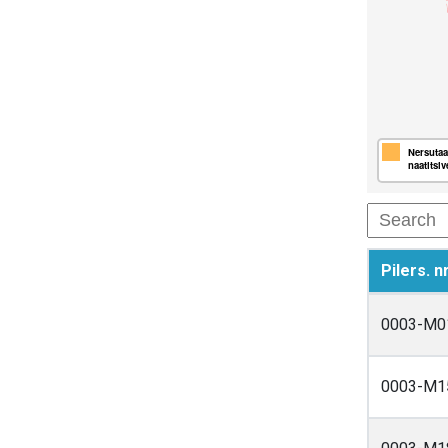
Nersutaat
naatitsiv
Pilers. nr
0003-M0
0003-M1