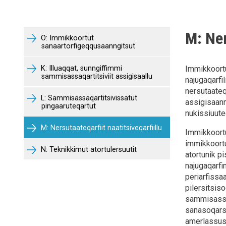
M: Ner
O: Immikkoortut
sanaartorfigeqqusaanngitsut
K: Illuaqqat, sunngiffimmi
Immikkoortu
sammisassaqartitsiviit assigisaallu
najugaqarfil
nersutaateq
L: Sammisassaqartitsivissatut
assigisaann
pingaaruteqartut
nukissiuute
M: Nersutaateqarfiit naatitsiveqarfiillu
Immikkoortun
immikkoortu
N: Teknikkimut atortulersuutit
atortunik p
najugaqarfi
periarfissa
pilersitsis
sammisassaqa
sanasoqarsin
amerlassusi