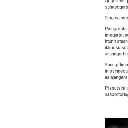
Qeqertani q
sanasoqars
Sinerissam
Pinngortita
imeqartut aa
ittunit ataa
ikkussuisoq
allanngorti
Sunngiffimm
inissinneqa
aalajanger
Pissutsini 
naapertorlu