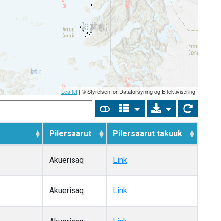
Leaflet
| © Styrelsen for Dataforsyning og Effektivisering
Pilersaarut
Pilersaarut takuuk
Akuerisaq
Link
Akuerisaq
Link