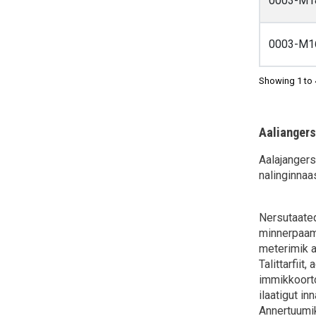
0003-M1
0003-M1
Showing 1 to 
Aaliangers
Aalajangers
nalinginnaa
Nersutaateq
minnerpaami
meterimik a
Talittarfiit
immikkoorto
ilaatigut i
Annertuumik