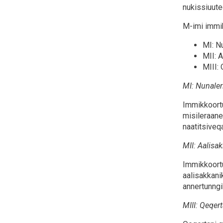
nukissiuute
M-imi immi
MI: N
MII: A
MIII: 
MI: Nunaler
Immikkoortun
misileraaneq
naatitsiveq
MII: Aalisak
Immikkoortu
aalisakkani
annertunng
MIII: Qeqert