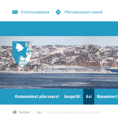
Kommuneplania
Pilersaarutunut isaavik
Kommunimut pilersaarut
Inoqarfiit
Asi
Nunaminert
/
Saqqaa
/
M: Nersutaateqarfiit naatitsiveqarfiillu
Asi