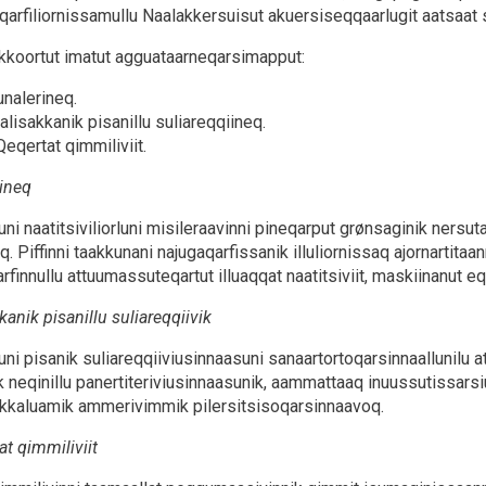
qarfiliornissamullu Naalakkersuisut akuersiseqqaarlugit aatsaat
kkoortut imatut agguataarneqarsimapput:
unalerineq.
alisakkanik pisanillu suliareqqiineq.
Qeqertat qimmiliviit.
ineq
i naatitsiviliorluni misileraavinni pineqarput grønsaginik nersutaa
. Piffinni taakkunani najugaqarfissanik illuliornissaq ajornartitaa
arfinnullu attuumassuteqartut illuaqqat naatitsiviit, maskiinanut 
kanik pisanillu suliareqqiivik
ni pisanik suliareqqiiviusinnaasuni sanaartortoqarsinnaallunilu a
k neqinillu panertiteriviusinnaasunik, aammattaaq inuussutissar
ikkaluamik ammerivimmik pilersitsisoqarsinnaavoq.
at qimmiliviit