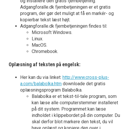
og installere den gratis fjernbetjening.
Adgangforalle.dk fjernbetjeningen er et gratis
program, der gør det muligt at få en markér- og
kopierbar tekst læst højt.
Adgangforalle.dk fjernbetjeningen findes til:
Microsoft Windows.
Linux.
MacOS.
Chromebook.
Oplæsning af teksten på engelsk:
Her kan du via linket:
http://www.cross-plus-
a.com/balabolka.htm
downloade det gratis
oplæsningsprogram Balabolka.
Balabolka er et tekst-til-tale program, som
kan læse alle computerstemmer installeret
på dit system. Programmet kan læse
indholdet i klippebordet på din computer. Du
skal derfor blot markere den tekst, du vil
have oplæst og kopiere den over i