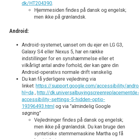
dk/HT204390
.
Hjemmesiden findes på dansk og engelsk;
men ikke på grønlandsk.
Android:
Android-systemet, uanset om du ejer en LG G3,
Galaxy S4 eller Nexus 5, har en række
indstillinger for en synshæmmelse eller et
vilkårligt antal andre forhold, der kan gøre din
Android-operativs normale drift vanskelig.
Du kan få yderligere vejledning via
linket:
https://support.google.com/accessibility/and
hl=da
,
http://dk.universalbuyingscreenreplacementde
accessibility-settings-5-hidden-optio-
19396493.html
og via ”almindelig Google
søgning”
Vejledninger findes på dansk og engelsk;
men ikke på grønlandsk. Du kan bruge den
syntetiske stemmemaskine Martha og få