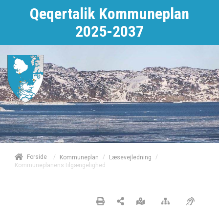
Qeqertalik Kommuneplan
2025-2037
/
Forside
/
/
Kommuneplan
Læsevejledning
Kommuneplanens tilgængelighed