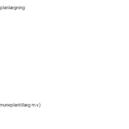
planlægning:
muneplantillæg m.v.)