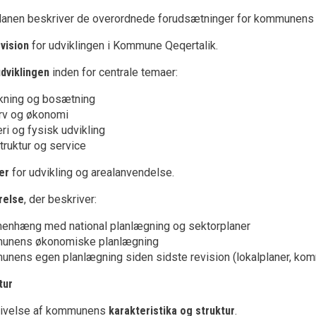
nen beskriver de overordnede forudsætninger for kommunens 
vision
for udviklingen i Kommune Qeqertalik.
udviklingen
inden for centrale temaer:
kning og bosætning
rv og økonomi
ri og fysisk udvikling
truktur og service
er
for udvikling og arealanvendelse.
relse
, der beskriver:
nhæng med national planlægning og sektorplaner
unens økonomiske planlægning
nens egen planlægning siden sidste revision (lokalplaner, kom
tur
ivelse af kommunens
karakteristika og struktur
.