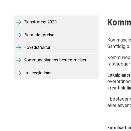
Komm
Planstrategi 2023
Planredegørelse
Kommunalbe
Samtidig b
Hovedstruktur
Kommuneplan
Kommuneplanens bestemmelser
fastlægge
Læsevejledning
Lokalplaner
overordned
arealtildeli
I bosteder 
eller anven
Forudsætni