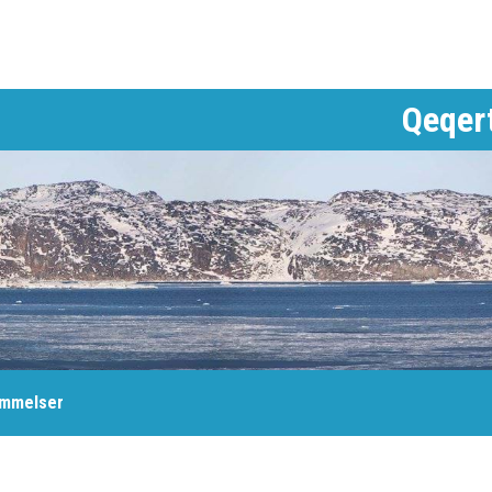
Qeqer
emmelser