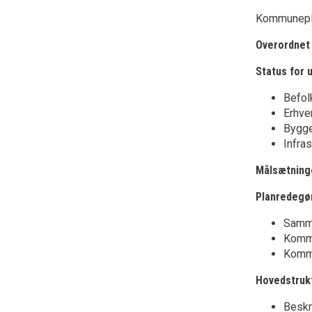
Kommunepla
Overordnet 
Status for 
Befol
Erhve
Bygge
Infras
Målsætning
Planredegø
Samme
Komm
Kommu
Hovedstruk
Beskr