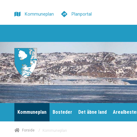
Kommuneplan
Planportal
Kommuneplan
Bosteder
Det åbne land
Arealbest
/
Forside
Kommuneplan