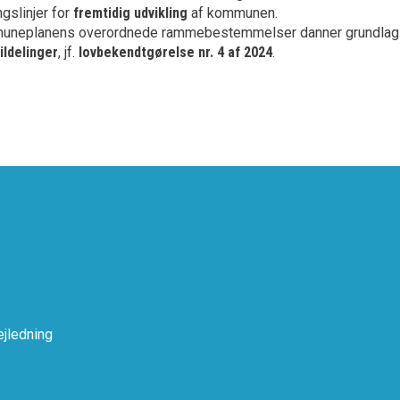
gslinjer for
fremtidig udvikling
af kommunen.
neplanens overordnede rammebestemmelser danner grundlag f
ildelinger
, jf.
lovbekendtgørelse nr. 4 af 2024
.
jledning