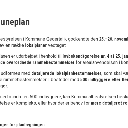
uneplan
styrelsen i Kommune Qeqertalik godkendte den
25.–26. novem
lev en række
lokalplaner
vedtaget.
en er udarbejdet i henhold til
lovbekendtgørelse nr. 4 af 25. j
r
de overordnede rammebestemmelser
for arealanvendelsen i k
udformes med
detaljerede lokalplanbestemmelser
, som skal 
e rammebestemmelser. I bosteder med
500 indbyggere eller fle
nger
.
med mindre en 500 indbyggere, kan Kommunalbestyrelsen beslutte 
delse er kompleks, eller hvor der er behov for
mere detaljeret re
nger for planlægningen