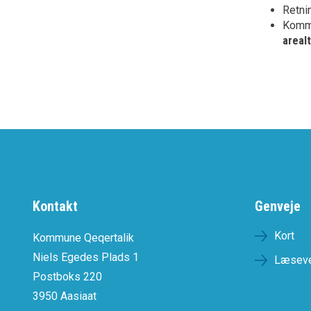
Retnin
Kommu
arealt
Kontakt
Genveje
Kort
Kommune Qeqertalik
Niels Egedes Plads 1
Læseve
Postboks 220
3950 Aasiaat